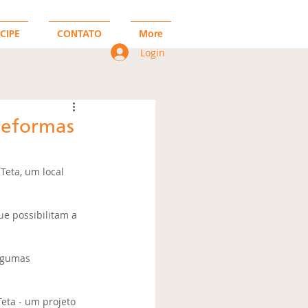
CIPE
CONTATO
More
Login
reformas
eta, um local 
e possibilitam a 
lgumas 
eta - um projeto 