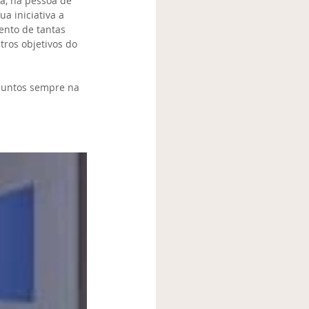
a, na pessoa de 
a iniciativa a 
nto de tantas 
tros objetivos do 
juntos sempre na 