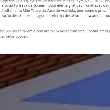
a que daquele espaço não se ausenta. À Associação Balbina Fonsec
na Lúcia Fonseca de Gomes, nossa eterna gratidão. Foi através de su
 Acolhimento Mãe Teta e da Casa de Acolhida, bem como o provime
ização deste serviço e agora a reforma deste local para atender ou
ês por acreditarem e confiarem em nosso trabalho. Continuemos 
ial pelos pobres.