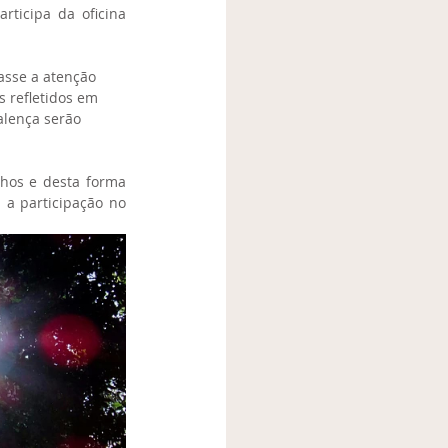
ticipa da oficina 
asse a atenção 
 refletidos em 
alença serão 
hos e desta forma 
 a participação no 