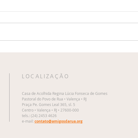
Casa de Acolhida Regina
Casa
Lúcia Fonseca de Gomes
Lúci
celebra 24 anos de cuidado
real
e solidariedade
Pres
LOCALIZAÇÃO
Casa de Acolhida Regina Lúcia Fonseca de Gomes
Pastoral do Povo de Rua • Valença • RJ
Praça Pe. Gomes Leal 365, sl. 5
Centro • Valença • RJ • 27600-000
tels.: (24) 2453 4626
e-mail:
contato@amigosdarua.org