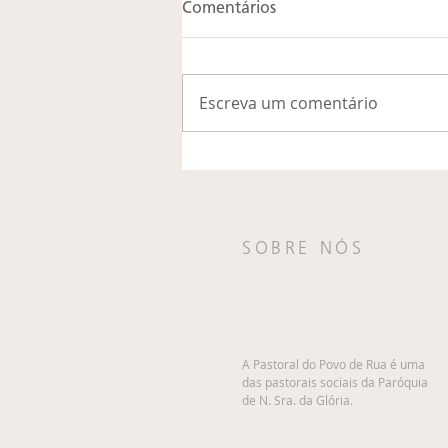
Comentários
Escreva um comentário
Casa de Acolhida Regina
Lúcia Fonseca de Gomes
recebe revalidação do Título
de Utilidade Pública para
SOBRE NÓS
2024 e 2025
A Pastoral do Povo de Rua é uma
das pastorais sociais da Paróquia
de N. Sra. da Glória.