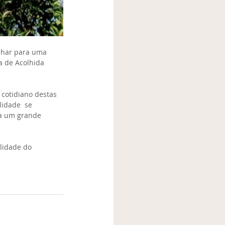
olhar para uma 
a de Acolhida 
cotidiano destas 
lidade  se 
ta um grande 
lidade do 